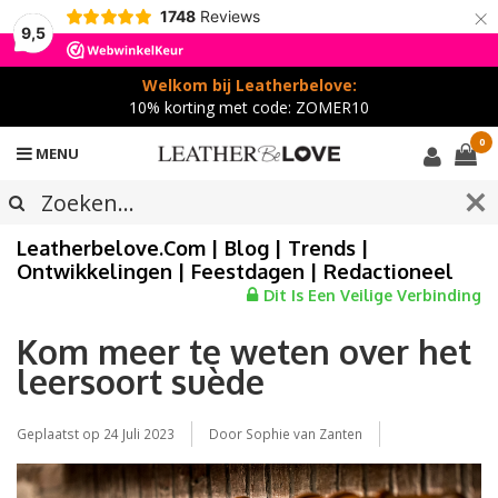
×
1748
Reviews
9,5
Welkom bij Leatherbelove:
10% korting met code: ZOMER10
0
MENU
Leatherbelove.com | Blog | Trends |
Ontwikkelingen | Feestdagen | Redactioneel
Dit Is Een Veilige Verbinding
Kom meer te weten over het
leersoort suède
Geplaatst op
24 Juli 2023
Door Sophie van Zanten