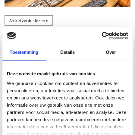
Artikel verder lezen »
Ontdek onze leersoort
Toestemming
Details
Over
Dollaro
Geplaatst op
13 Oktober 2022
Door Sophie van Zanten
Deze website maakt gebruik van cookies
We gebruiken cookies om content en advertenties te
personaliseren, om functies voor social media te bieden
en om ons websiteverkeer te analyseren. Ook delen we
informatie over uw gebruik van onze site met onze
partners voor social media, adverteren en analyse. Deze
partners kunnen deze gegevens combineren met andere
informatie die u aan ze heeft verstrekt of die ze hebben
verzameld op basis van uw gebruik van hun services.