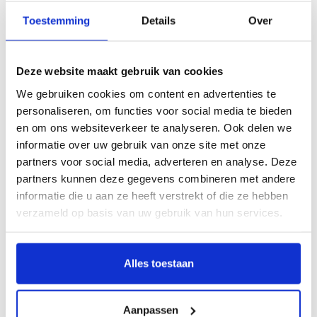
Toestemming
Details
Over
Deze website maakt gebruik van cookies
We gebruiken cookies om content en advertenties te
personaliseren, om functies voor social media te bieden
en om ons websiteverkeer te analyseren. Ook delen we
informatie over uw gebruik van onze site met onze
Draag jij nooit pantalons of ga jij altijd voor een brede riem? Dan zou
partners voor social media, adverteren en analyse. Deze
de
Kosmo
een match kunnen zijn. De 4cm brede herenriem is aan de
partners kunnen deze gegevens combineren met andere
zijkanten netjes gebrusht, hierdoor krijgt hij een stoere uitstraling.
informatie die u aan ze heeft verstrekt of die ze hebben
Ben jij op zoek naar een 4cm brede herenriem, maar wel met een
verzameld op basis van uw gebruik van hun services.
chique uitstraling? Dan kan het niet anders dat jij onze Hugo zoekt!
Een nette 4cm brede herenriem met een stijlvolle en strakke gesp.
Alles toestaan
Aanpassen