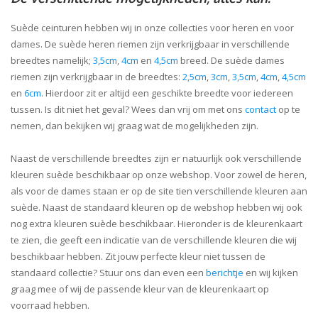
Suède ceinturen hebben wij in onze collecties voor heren en voor
dames. De suède heren riemen zijn verkrijgbaar in verschillende
breedtes namelijk;
3,5cm
,
4cm
en
4,5cm
breed. De suède dames
riemen zijn verkrijgbaar in de breedtes:
2,5cm
,
3cm
,
3,5cm
,
4cm
,
4,5cm
en
6cm
. Hierdoor zit er altijd een geschikte breedte voor iedereen
tussen. Is dit niet het geval? Wees dan vrij om met ons
contact
op te
nemen, dan bekijken wij graag wat de mogelijkheden zijn.
Naast de verschillende breedtes zijn er natuurlijk ook verschillende
kleuren suède beschikbaar op onze webshop. Voor zowel de heren,
als voor de dames staan er op de site tien verschillende kleuren aan
suède. Naast de standaard kleuren op de webshop hebben wij ook
nog extra kleuren suède beschikbaar. Hieronder is de kleurenkaart
te zien, die geeft een indicatie van de verschillende kleuren die wij
beschikbaar hebben. Zit jouw perfecte kleur niet tussen de
standaard collectie? Stuur ons dan even een
berichtje
en wij kijken
graag mee of wij de passende kleur van de kleurenkaart op
voorraad hebben.