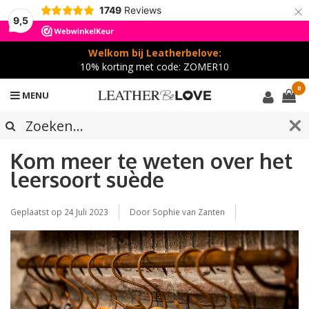
×
1749
Reviews
9,5
Welkom bij Leatherbelove:
10% korting met code: ZOMER10
0
MENU
Kom meer te weten over het
leersoort suède
Geplaatst op
24 Juli 2023
Door Sophie van Zanten