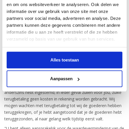
en om ons websiteverkeer te analyseren. Ook delen we
Gevolgen van de herroeping
informatie over uw gebruik van onze site met onze
partners voor social media, adverteren en analyse. Deze
Als je de overeenkomst herroept, ontvang je alle betalingen die
partners kunnen deze gegevens combineren met andere
jij tot op dat moment hebt gedaan, inclusief leveringskosten
informatie die u aan ze heeft verstrekt of die ze hebben
(met uitzondering van eventuele extra kosten ten gevolge van
verzameld op basis van uw gebruik van hun services.
uw keuze voor een andere wijze van levering dan de door ons
geboden goedkoopste standaard levering) onverwijld en in ieder
geval niet later dan 14 dagen nadat wij op de hoogte zijn
gesteld van jouw beslissing de overeenkomst te herroepen, van
Alles toestaan
ons terug. Indien je slechts een deel van jouw bestelling retour
stuurt dan worden de kosten voor levering niet teruggestort. Wij
Aanpassen
betalen je terug met hetzelfde betaalmiddel als waarmee jij de
oorspronkelijke transactie hebt verricht, tenzij je uitdrukkelijk
anderszins hebt ingestemd; in ieder geval zullen voor jou, zulke
terugbetaling geen kosten in rekening worden gebracht. Wij
mogen wachten met terugbetaling tot wij de goederen hebben
teruggekregen, of je hebt aangetoond dat je de goederen hebt
teruggezonden, al naar gelang welk tijdstip eerst valt.
"U bent alleen aansprakelijk voor de waardevermindering van de