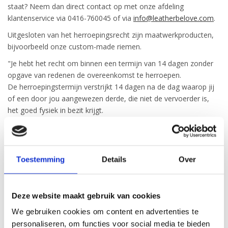
staat? Neem dan direct contact op met onze afdeling
klantenservice via 0416-760045 of via
info@leatherbelove.com
.
Uitgesloten van het herroepingsrecht zijn maatwerkproducten,
bijvoorbeeld onze custom-made riemen.
"Je hebt het recht om binnen een termijn van 14 dagen zonder
opgave van redenen de overeenkomst te herroepen.
De herroepingstermijn verstrijkt 14 dagen na de dag waarop jij
of een door jou aangewezen derde, die niet de vervoerder is,
het goed fysiek in bezit krijgt.
Om het herroepingsrecht uit te oefenen, moet je ons via een
ondubbelzinnige verklaring (bijvoorbeeld schriftelijk, per post, fax
of e-mail) op de hoogte stellen de overeenkomst te herroepen.
Je kunt hiervoor gebruikmaken van het
modelformulier
voor
Toestemming
Details
Over
herroeping maar bent hiertoe niet verplicht.
Om de herroepingstermijn na te leven volstaat het om jouw
mededeling betreffende jouw uitoefening van het
Deze website maakt gebruik van cookies
herroepingsrecht te verzenden, voordat de herroepingstermijn is
We gebruiken cookies om content en advertenties te
verstreken.
personaliseren, om functies voor social media te bieden