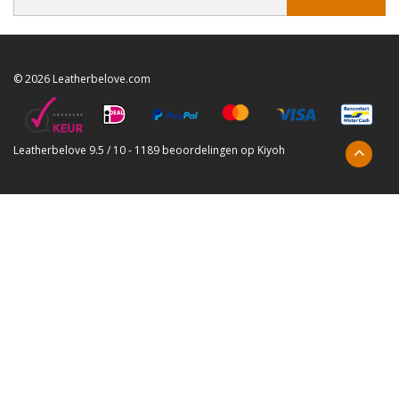
© 2026 Leatherbelove.com
Leatherbelove
9.5
/
10
-
1189
beoordelingen op
Kiyoh