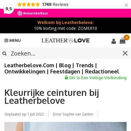
×
1749
Reviews
9,5
Welkom bij Leatherbelove:
10% korting met code: ZOMER10
0
MENU
Leatherbelove.com | Blog | Trends |
Ontwikkelingen | Feestdagen | Redactioneel
Dit Is Een Veilige Verbinding
Kleurrijke ceinturen bij
Leatherbelove
Geplaatst op
1 Juli 2022
Door Sophie van Zanten