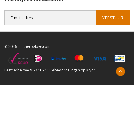
VERSTUUR
© 2026 Leatherbelove.com
Leatherbelove
9.5
/
10
-
1189
beoordelingen op
Kiyoh