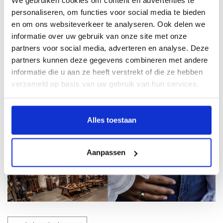
We gebruiken cookies om content en advertenties te
Artikel verder lezen »
personaliseren, om functies voor social media te bieden
en om ons websiteverkeer te analyseren. Ook delen we
informatie over uw gebruik van onze site met onze
Stage lopen bij
partners voor social media, adverteren en analyse. Deze
Leatherbelove
partners kunnen deze gegevens combineren met andere
informatie die u aan ze heeft verstrekt of die ze hebben
verzameld op basis van uw gebruik van hun services.
Geplaatst op
27 Mei 2021
Door Dante Austie
Alles toestaan
Aanpassen