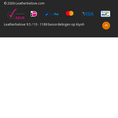
© 2026 Leatherbelove.com
Leatherbelove
9.5
/
10
-
1189
beoordelingen op
Kiyoh