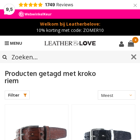
×
1749
Reviews
9,5
Welkom bij Leatherbelove:
10% korting met code: ZOMER10
0
MENU
Producten getagd met kroko
riem
Filter
Meest
bekeken