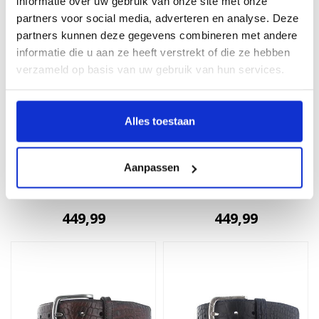
informatie over uw gebruik van onze site met onze
partners voor social media, adverteren en analyse. Deze
partners kunnen deze gegevens combineren met andere
informatie die u aan ze heeft verstrekt of die ze hebben
verzameld op basis van uw gebruik van hun services.
Alles toestaan
JOB86
JOB86
Aanpassen
Exclusieve krokodillen
Kaaiman fuscus
riem | Grijs
krokodillen riem |
Cognac
449,99
449,99