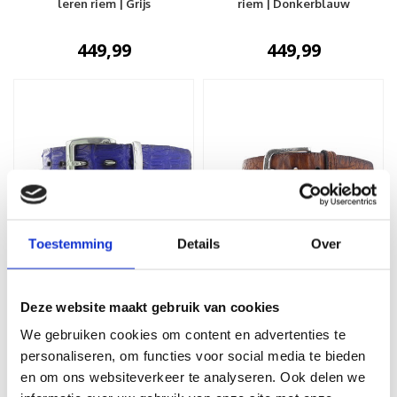
leren riem | Grijs
riem | Donkerblauw
449,99
449,99
Toestemming
Details
Over
JOB86
JOB86
Exclusieve krokodillen
Marco | Kroko lederen
Deze website maakt gebruik van cookies
riem | Kobaltblauw
jeansriem | Cognac
We gebruiken cookies om content en advertenties te
399,99
59,99
personaliseren, om functies voor social media te bieden
en om ons websiteverkeer te analyseren. Ook delen we