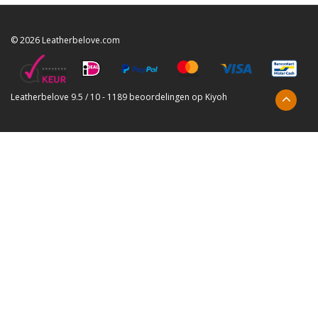
© 2026 Leatherbelove.com
Leatherbelove
9.5
/
10
-
1189
beoordelingen op
Kiyoh