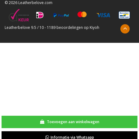
© 2026 Leatherbelove.com
Leatherbelove
9.5
/
10
-
1189
beoordelingen op
Kiyoh
Toevoegen aan winkelwagen
Informatie via Whatsapp