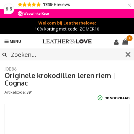
×
1749
Reviews
9,5
Welkom bij Leatherbelove:
10% korting met code: ZOMER10
0
MENU
JOB86
Originele krokodillen leren riem |
Cognac
Artikelcode:
391
OP VOORRAAD