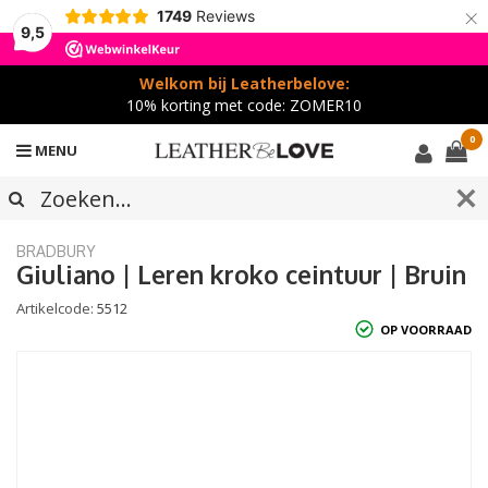
×
1749
Reviews
9,5
Welkom bij Leatherbelove:
10% korting met code: ZOMER10
0
MENU
BRADBURY
Giuliano | Leren kroko ceintuur | Bruin
Artikelcode:
5512
OP VOORRAAD