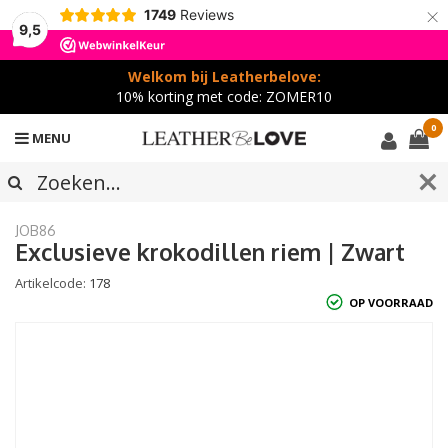
×
1749
Reviews
9,5
Welkom bij Leatherbelove:
10% korting met code: ZOMER10
0
MENU
JOB86
Exclusieve krokodillen riem | Zwart
Artikelcode:
178
OP VOORRAAD