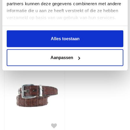
partners kunnen deze gegevens combineren met andere
informatie die u aan ze heeft verstrekt of die ze hebben
verzameld op basis van uw gebruik van hun services.
JOB86
JOB86
Exclusieve krokodillen
Exclusieve krokodillen
riem | Grijs
riem | Bruin
Alles toestaan
449,99
449,99
Aanpassen