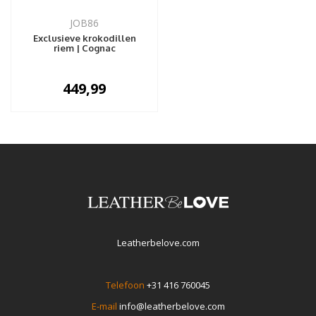
JOB86
Exclusieve krokodillen
riem | Cognac
449,99
Leatherbelove.com
Telefoon
+31 416 760045
E-mail
info@leatherbelove.com