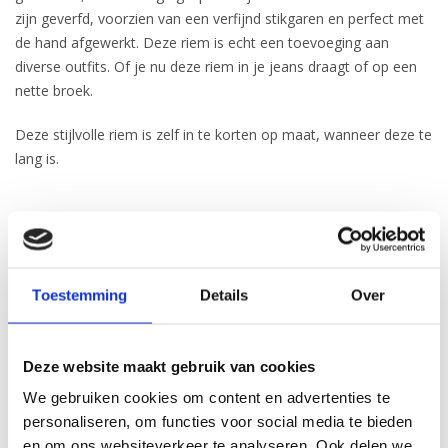
zijn geverfd, voorzien van een verfijnd stikgaren en perfect met
de hand afgewerkt. Deze riem is echt een toevoeging aan
diverse outfits. Of je nu deze riem in je jeans draagt of op een
nette broek.
Deze stijlvolle riem is zelf in te korten op maat, wanneer deze te
lang is.
Type riem:
Jeans/Casual
Toestemming
Details
Over
Breedte:
4
cm
Deze website maakt gebruik van cookies
Gesp:
We gebruiken cookies om content en advertenties te
Zilverkleurig, nikkelvrij
personaliseren, om functies voor social media te bieden
Merk:
JOB86
en om ons websiteverkeer te analyseren. Ook delen we