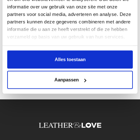
informatie over uw gebruik van onze site met onze
Kleur:
Zwart
partners voor social media, adverteren en analyse. Deze
Materiaal:
Leer
partners kunnen deze gegevens combineren met andere
informatie die u aan ze heeft verstrekt of die ze hebben
Écht leer:
verzameld op basis van uw gebruik van hun services.
Inkorten mogelijk:
Artikelcode:
Alles toestaan
721
Aanpassen