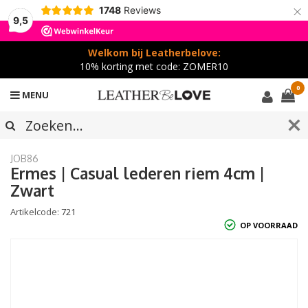
×
1748
Reviews
9,5
Welkom bij Leatherbelove:
10% korting met code: ZOMER10
0
MENU
JOB86
Ermes | Casual lederen riem 4cm |
Zwart
Artikelcode:
721
OP VOORRAAD