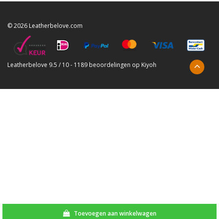
© 2026 Leatherbelove.com
Leatherbelove
9.5
/
10
-
1189
beoordelingen op
Kiyoh
Toevoegen aan winkelwagen