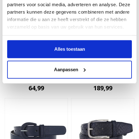
partners voor social media, adverteren en analyse. Deze
partners kunnen deze gegevens combineren met andere
informatie die u aan ze heeft verstrekt of die ze hebben
verzameld op basis van uw gebruik van hun services.
Alles toestaan
H.A.N
JOB86
Madeleine | Lederen
Zwarte leren 'American
Aanpassen
damesriem 3cm | Wit
Bison' riem
64,99
189,99