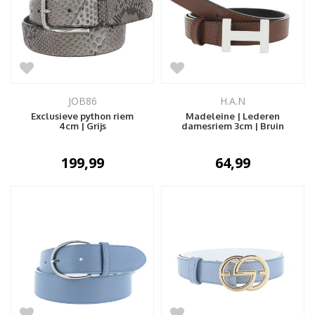
JOB86
H.A.N
Exclusieve python riem
Madeleine | Lederen
4cm | Grijs
damesriem 3cm | Bruin
199,99
64,99