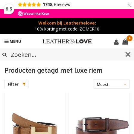
×
1748
Reviews
9,5
Welkom bij Leatherbelove:
10% korting met code: ZOMER10
0
MENU
Producten getagd met luxe riem
Filter
Meest
bekeken