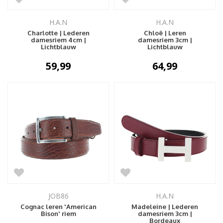
H.A.N
H.A.N
Charlotte | Lederen
Chloë | Leren
damesriem 4cm |
damesriem 3cm |
Lichtblauw
Lichtblauw
59,99
64,99
JOB86
H.A.N
Cognac leren 'American
Madeleine | Lederen
Bison' riem
damesriem 3cm |
Bordeaux