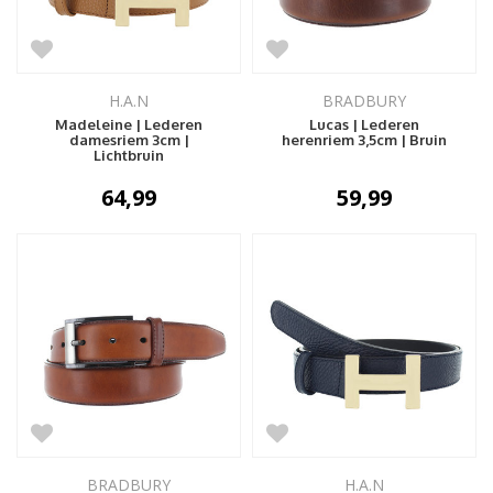
H.A.N
BRADBURY
Madeleine | Lederen
Lucas | Lederen
damesriem 3cm |
herenriem 3,5cm | Bruin
Lichtbruin
64,99
59,99
BRADBURY
H.A.N