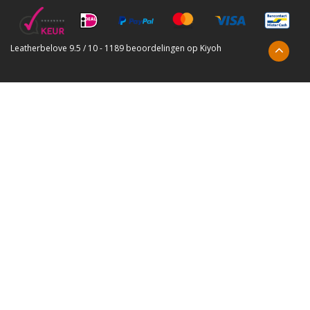
Leatherbelove
9.5
/
10
-
1189
beoordelingen op
Kiyoh