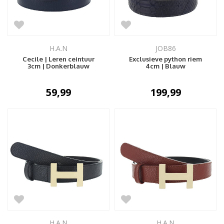
H.A.N
JOB86
Cecile | Leren ceintuur
Exclusieve python riem
3cm | Donkerblauw
4cm | Blauw
59,99
199,99
H.A.N
H.A.N