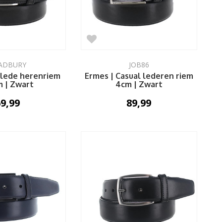
ADBURY
JOB86
klede herenriem
Ermes | Casual lederen riem
m | Zwart
4cm | Zwart
9,99
89,99