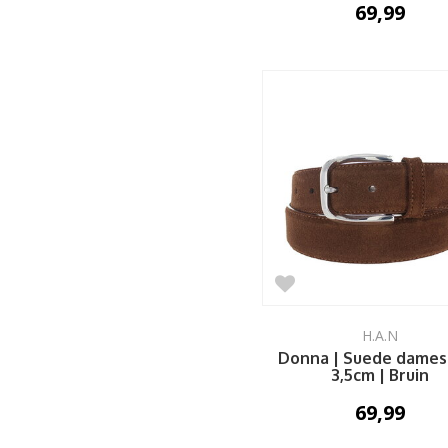
69,99
H.A.N
Donna | Suede dames
3,5cm | Bruin
69,99