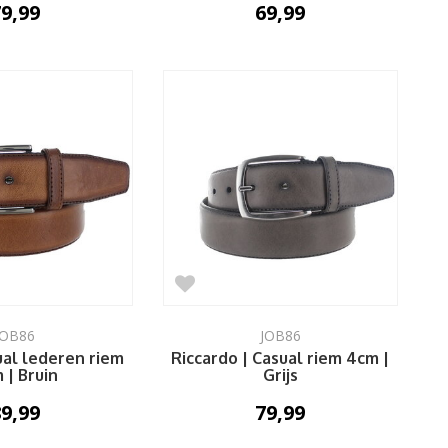
9,99
69,99
JOB86
JOB86
ual lederen riem
Riccardo | Casual riem 4cm |
 | Bruin
Grijs
9,99
79,99