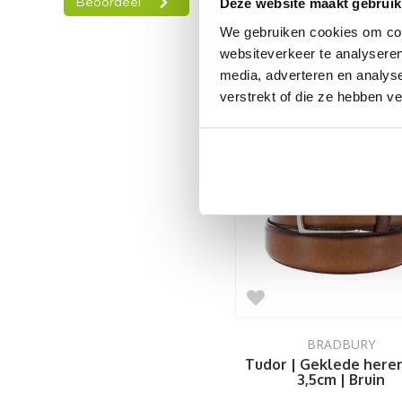
Deze website maakt gebruik
Lucas | Lederen here
3,5cm | Grijs
We gebruiken cookies om cont
59,99
websiteverkeer te analyseren
media, adverteren en analys
verstrekt of die ze hebben v
BRADBURY
Tudor | Geklede here
3,5cm | Bruin