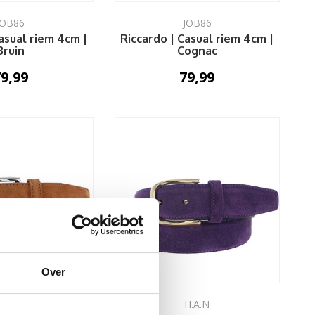
JOB86
JOB86
asual riem 4cm |
Riccardo | Casual riem 4cm |
Bruin
Cognac
9,99
79,99
Over
H.A.N
H.A.N