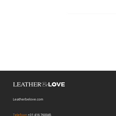
Leatherbelove.com
Telefoon
+31 416 760045