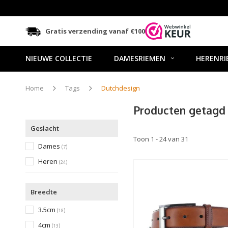
Gratis verzending vanaf €100
NIEUWE COLLECTIE
DAMESRIEMEN
HERENRI
Home
Tags
Dutchdesign
Producten getagd
Geslacht
Toon 1 - 24 van 31
Dames
(
)
7
Heren
(
)
24
Breedte
3.5cm
(
)
18
4cm
(
)
13