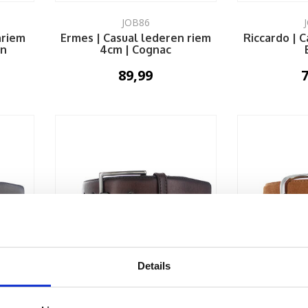
JOB86
nriem
Ermes | Casual lederen riem
Riccardo | C
in
4cm | Cognac
89,99
7
Details
JOB86