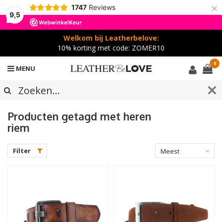
×
1747
Reviews
9,5
Welkom bij Leatherbelove:
10% korting met code: ZOMER10
0
MENU
Producten getagd met heren
riem
Filter
Meest
bekeken