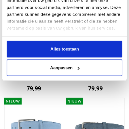
informatie over uw gebruik van onze site met onze
NIEUW
NIEUW
partners voor social media, adverteren en analyse. Deze
partners kunnen deze gegevens combineren met andere
informatie die u aan ze heeft verstrekt of die ze hebben
verzameld op basis van uw gebruik van hun services.
Alles toestaan
BRADBURY
BRADBURY
Aanpassen
Guiseppe | Nubuck
Guiseppe | Nubuck
herenriem 3,5cm | Groen
herenriem 3,5cm | Bruin
79,99
79,99
NIEUW
NIEUW