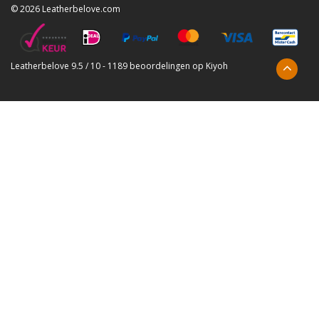
© 2026 Leatherbelove.com
Leatherbelove
9.5
/
10
-
1189
beoordelingen op
Kiyoh