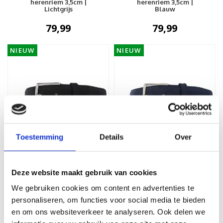
herenriem 3,5cm |
herenriem 3,5cm |
Lichtgrijs
Blauw
79,99
79,99
NIEUW
NIEUW
Toestemming
Details
Over
BRADBURY
BRADBURY
Guiseppe | Nubuck
Guiseppe | Nubuck
Deze website maakt gebruik van cookies
herenriem 3,5cm | Zwart
herenriem 3,5cm |
Donkerblauw
We gebruiken cookies om content en advertenties te
79,99
79,99
personaliseren, om functies voor social media te bieden
en om ons websiteverkeer te analyseren. Ook delen we