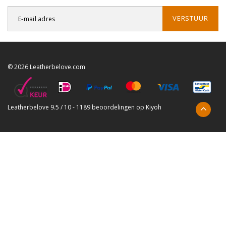
VERSTUUR
© 2026 Leatherbelove.com
Leatherbelove
9.5
/
10
-
1189
beoordelingen op
Kiyoh