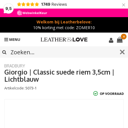
×
1749
Reviews
9,5
Welkom bij Leatherbelove:
10% korting met code: ZOMER10
0
MENU
BRADBURY
Giorgio | Classic suede riem 3,5cm |
Lichtblauw
Artikelcode:
5073-1
OP VOORRAAD