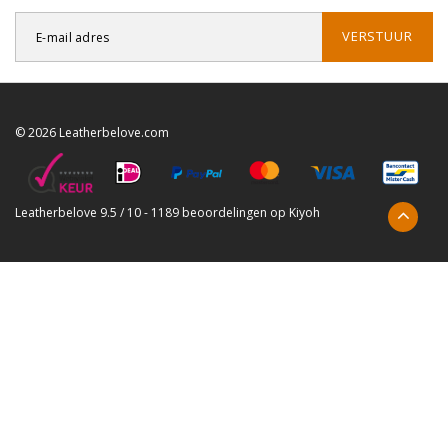
VERSTUUR
© 2026 Leatherbelove.com
Leatherbelove
9.5
/
10
-
1189
beoordelingen op
Kiyoh