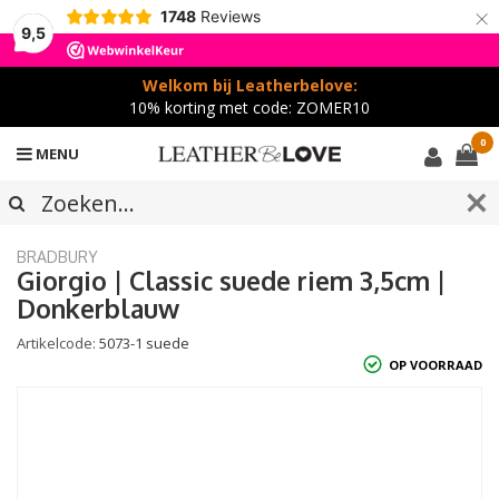
×
1748
Reviews
9,5
Welkom bij Leatherbelove:
10% korting met code: ZOMER10
0
MENU
BRADBURY
Giorgio | Classic suede riem 3,5cm |
Donkerblauw
Artikelcode:
5073-1 suede
OP VOORRAAD