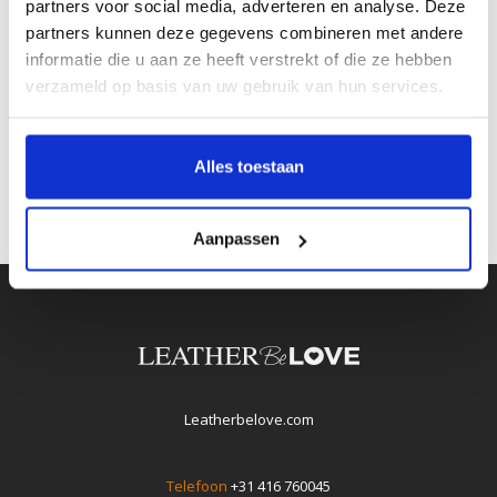
partners voor social media, adverteren en analyse. Deze
Écht leer:
partners kunnen deze gegevens combineren met andere
informatie die u aan ze heeft verstrekt of die ze hebben
Inkorten mogelijk:
verzameld op basis van uw gebruik van hun services.
Artikelcode:
8762
Alles toestaan
Aanpassen
Leatherbelove.com
Telefoon
+31 416 760045