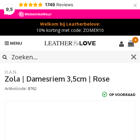
×
1749
Reviews
9,5
Welkom bij Leatherbelove:
10% korting met code: ZOMER10
0
MENU
H.A.N
Zola | Damesriem 3,5cm | Rose
Artikelcode:
8762
OP VOORRAAD