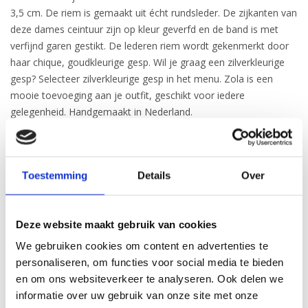
3,5 cm. De riem is gemaakt uit écht rundsleder. De zijkanten van
deze dames ceintuur zijn op kleur geverfd en de band is met
verfijnd garen gestikt. De lederen riem wordt gekenmerkt door
haar chique, goudkleurige gesp. Wil je graag een zilverkleurige
gesp? Selecteer zilverkleurige gesp in het menu. Zola is een
mooie toevoeging aan je outfit, geschikt voor iedere
gelegenheid. Handgemaakt in Nederland.
Breedte:
3,5 cm
Toestemming
Details
Over
Gesp:
Goudkleurig
, Nikkelvrij
Deze website maakt gebruik van cookies
Merk:
H.A.N.
We gebruiken cookies om content en advertenties te
personaliseren, om functies voor social media te bieden
Kleur:
Rose
en om ons websiteverkeer te analyseren. Ook delen we
informatie over uw gebruik van onze site met onze
Materiaal:
Leer