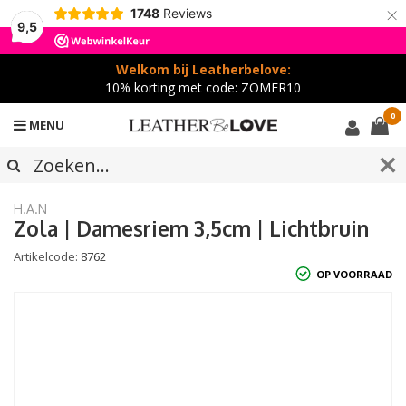
×
1748
Reviews
9,5
Welkom bij Leatherbelove:
10% korting met code: ZOMER10
0
MENU
H.A.N
Zola | Damesriem 3,5cm | Lichtbruin
Artikelcode:
8762
OP VOORRAAD