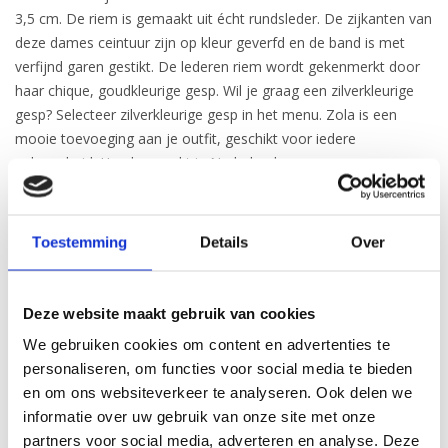
3,5 cm. De riem is gemaakt uit écht rundsleder. De zijkanten van
deze dames ceintuur zijn op kleur geverfd en de band is met
verfijnd garen gestikt. De lederen riem wordt gekenmerkt door
haar chique, goudkleurige gesp. Wil je graag een zilverkleurige
gesp? Selecteer zilverkleurige gesp in het menu. Zola is een
mooie toevoeging aan je outfit, geschikt voor iedere
gelegenheid. Handgemaakt in Nederland.
Toestemming
Details
Over
Breedte:
3,5 cm
Gesp:
Goudkleurig, Nikkelvrij
Deze website maakt gebruik van cookies
Merk:
H.A.N.
We gebruiken cookies om content en advertenties te
personaliseren, om functies voor social media te bieden
Kleur:
Lichtbruin
en om ons websiteverkeer te analyseren. Ook delen we
Materiaal:
Leer
informatie over uw gebruik van onze site met onze
partners voor social media, adverteren en analyse. Deze