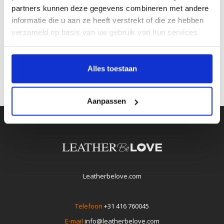
Écht leer:
partners kunnen deze gegevens combineren met andere
informatie die u aan ze heeft verstrekt of die ze hebben
Inkorten mogelijk:
verzameld op basis van uw gebruik van hun services.
Artikelcode:
8762
Alles toestaan
Aanpassen
Leatherbelove.com
Telefoon
+31 416 760045
E-mail
info@leatherbelove.com