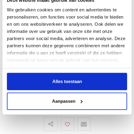
Deze website maakt gebruik van cookies
We gebruiken cookies om content en advertenties te
Breedte:
3
personaliseren, om functies voor social media te bieden
cm
en om ons websiteverkeer te analyseren. Ook delen we
informatie over uw gebruik van onze site met onze
Gesp:
Zilverkleurig, Nikkelvrij
partners voor social media, adverteren en analyse. Deze
partners kunnen deze gegevens combineren met andere
Merk:
H.A.N.
informatie die u aan ze heeft verstrekt of die ze hebben
Kleur:
Bordeaux
verzameld op basis van uw gebruik van hun services.
Materiaal:
Rundsleer
Écht leer:
Alles toestaan
Inkorten mogelijk:
Aanpassen
Artikelcode:
8659