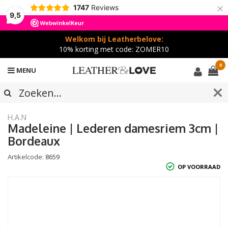
×
1747
Reviews
9,5
Welkom bij Leatherbelove:
10% korting met code: ZOMER10
0
MENU
H.A.N
Madeleine | Lederen damesriem 3cm |
Bordeaux
Artikelcode:
8659
OP VOORRAAD