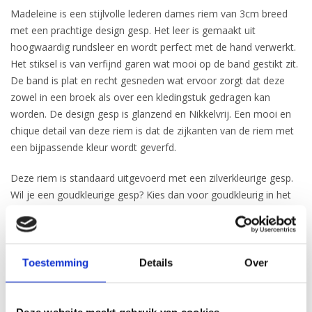
Madeleine is een stijlvolle lederen dames riem van 3cm breed
met een prachtige design gesp. Het leer is gemaakt uit
hoogwaardig rundsleer en wordt perfect met de hand verwerkt.
Het stiksel is van verfijnd garen wat mooi op de band gestikt zit.
De band is plat en recht gesneden wat ervoor zorgt dat deze
zowel in een broek als over een kledingstuk gedragen kan
worden. De design gesp is glanzend en Nikkelvrij. Een mooi en
chique detail van deze riem is dat de zijkanten van de riem met
een bijpassende kleur wordt geverfd.
Deze riem is standaard uitgevoerd met een zilverkleurige gesp.
Wil je een goudkleurige gesp? Kies dan voor goudkleurig in het
bestelmenu.
De handgemaakte riemen van het merk H.A.N. worden in Nederland
Toestemming
Details
Over
op ambachtelijke wijze gemaakt en is een prachtige sieraad voor
iedere stijlvolle, modieuze vrouw.