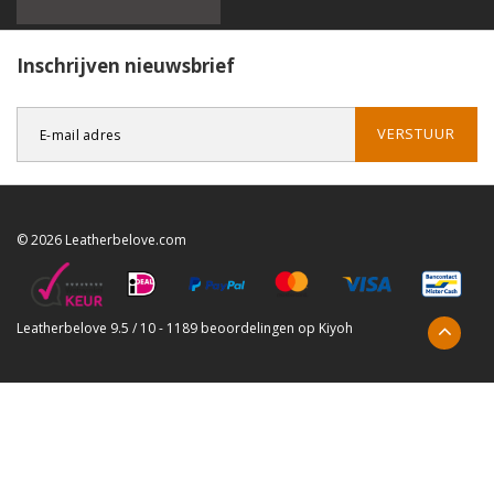
Inschrijven nieuwsbrief
VERSTUUR
© 2026 Leatherbelove.com
Leatherbelove
9.5
/
10
-
1189
beoordelingen op
Kiyoh