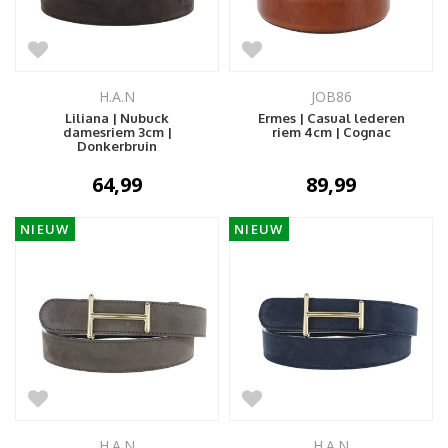
H.A.N
JOB86
Liliana | Nubuck
Ermes | Casual lederen
damesriem 3cm |
riem 4cm | Cognac
Donkerbruin
64,99
89,99
NIEUW
NIEUW
H.A.N
H.A.N