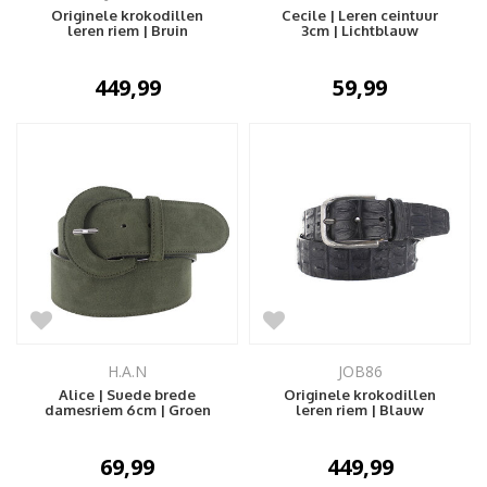
Originele krokodillen
Cecile | Leren ceintuur
leren riem | Bruin
3cm | Lichtblauw
449,99
59,99
H.A.N
JOB86
Alice | Suede brede
Originele krokodillen
damesriem 6cm | Groen
leren riem | Blauw
69,99
449,99