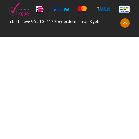
Leatherbelove
9.5
/
10
-
1189
beoordelingen op
Kiyoh