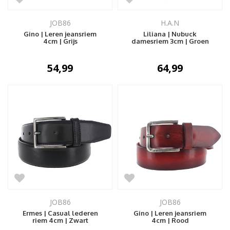
JOB86
H.A.N
Gino | Leren jeansriem
Liliana | Nubuck
4cm | Grijs
damesriem 3cm | Groen
54,99
64,99
JOB86
JOB86
Ermes | Casual lederen
Gino | Leren jeansriem
riem 4cm | Zwart
4cm | Rood