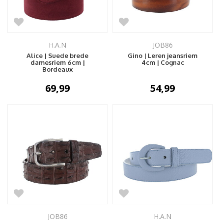
H.A.N
JOB86
Alice | Suede brede
Gino | Leren jeansriem
damesriem 6cm |
4cm | Cognac
Bordeaux
69,99
54,99
JOB86
H.A.N