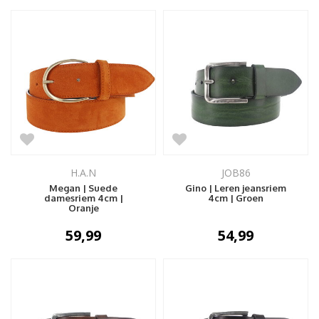
H.A.N
JOB86
Megan | Suede
Gino | Leren jeansriem
damesriem 4cm |
4cm | Groen
Oranje
59,99
54,99