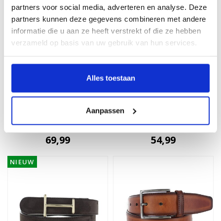
partners voor social media, adverteren en analyse. Deze
partners kunnen deze gegevens combineren met andere
informatie die u aan ze heeft verstrekt of die ze hebben
verzameld op basis van uw gebruik van hun services.
Alles toestaan
H.A.N
JOB86
Aline | Stijlvolle
Gino | Leren jeansriem
Aanpassen
damesriem 4cm |
4cm | Blauw
Lichtblauw
69,99
54,99
NIEUW