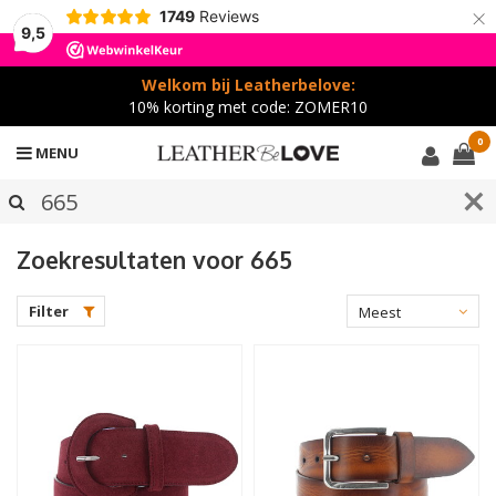
×
1749
Reviews
9,5
Welkom bij Leatherbelove:
10% korting met code: ZOMER10
0
MENU
Zoekresultaten voor 665
Filter
Meest
bekeken