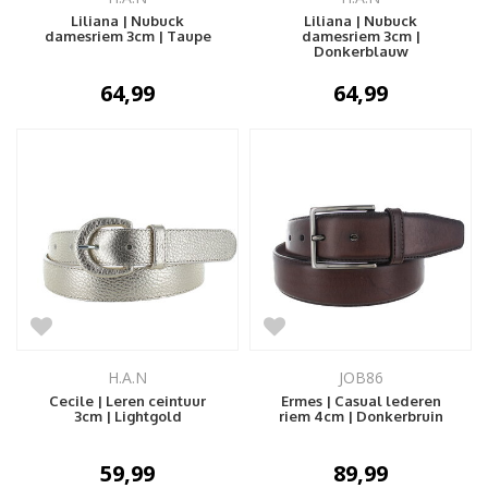
Liliana | Nubuck
Liliana | Nubuck
damesriem 3cm | Taupe
damesriem 3cm |
Donkerblauw
64,99
64,99
H.A.N
JOB86
Cecile | Leren ceintuur
Ermes | Casual lederen
3cm | Lightgold
riem 4cm | Donkerbruin
59,99
89,99