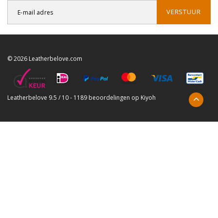
VERSTUUR
© 2026 Leatherbelove.com
Leatherbelove
9.5
/
10
-
1189
beoordelingen op
Kiyoh