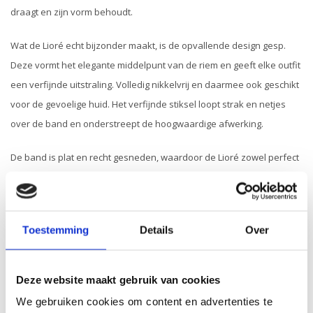
draagt en zijn vorm behoudt.
Wat de Lioré echt bijzonder maakt, is de opvallende design gesp.
Deze vormt het elegante middelpunt van de riem en geeft elke outfit
een verfijnde uitstraling. Volledig nikkelvrij en daarmee ook geschikt
voor de gevoelige huid. Het verfijnde stiksel loopt strak en netjes
over de band en onderstreept de hoogwaardige afwerking.
De band is plat en recht gesneden, waardoor de Lioré zowel perfect
in een broek als stijlvol over een jurk, blazer of blouse gedragen kan
worden. Een mooi en chique detail is dat de zijkanten van de riem
met een bijpassende kleur zijn afgewerkt.
Toestemming
Details
Over
Breedte:
Deze website maakt gebruik van cookies
3
cm
We gebruiken cookies om content en advertenties te