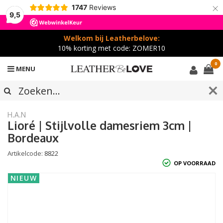
×
1747
Reviews
9,5
Welkom bij Leatherbelove:
10% korting met code: ZOMER10
0
MENU
H.A.N
Lioré | Stijlvolle damesriem 3cm |
Bordeaux
Artikelcode:
8822
OP VOORRAAD
NIEUW