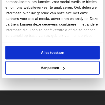
personaliseren, om functies voor social media te bieden
Gesp:
Goudkleurig, Nikkelvrij
en om ons websiteverkeer te analyseren. Ook delen we
Merk:
H.A.N.
informatie over uw gebruik van onze site met onze
partners voor social media, adverteren en analyse. Deze
Kleur:
Bordeaux
partners kunnen deze gegevens combineren met andere
informatie die u aan ze heeft verstrekt of die ze hebben
Materiaal:
Rundsleer
verzameld op basis van uw gebruik van hun services.
Écht leer:
Inkorten mogelijk:
Alles toestaan
Artikelcode:
8822
Aanpassen