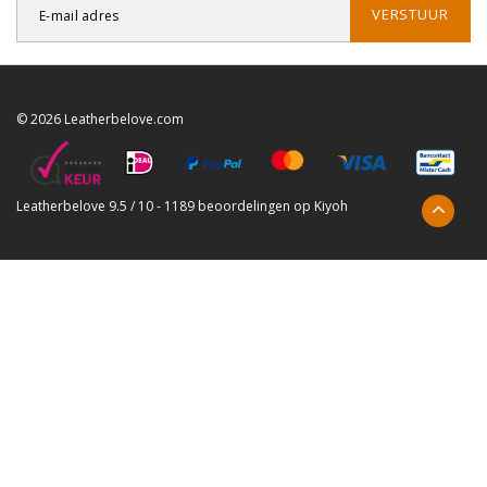
VERSTUUR
© 2026 Leatherbelove.com
Leatherbelove
9.5
/
10
-
1189
beoordelingen op
Kiyoh