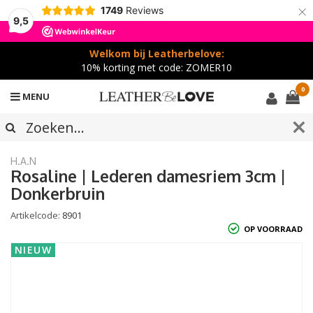
×
1749
Reviews
9,5
Welkom bij Leatherbelove:
10% korting met code: ZOMER10
0
MENU
H.A.N
Rosaline | Lederen damesriem 3cm |
Donkerbruin
Artikelcode:
8901
OP VOORRAAD
NIEUW