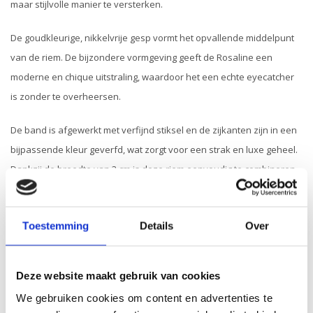
maar stijlvolle manier te versterken.
De goudkleurige, nikkelvrije gesp vormt het opvallende middelpunt
van de riem. De bijzondere vormgeving geeft de Rosaline een
moderne en chique uitstraling, waardoor het een echte eyecatcher
is zonder te overheersen.
De band is afgewerkt met verfijnd stiksel en de zijkanten zijn in een
bijpassende kleur geverfd, wat zorgt voor een strak en luxe geheel.
Dankzij de breedte van 3 cm is deze riem eenvoudig te combineren
met zowel casual als meer geklede outfits, zoals een jeans,
pantalon of jurk.
Toestemming
Details
Over
Breedte:
3
Deze website maakt gebruik van cookies
cm
We gebruiken cookies om content en advertenties te