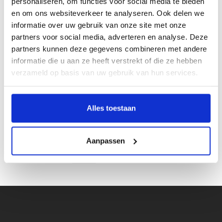
personaliseren, om functies voor social media te bieden
Gesp:
Goudkleurig, Nikkelvrij
en om ons websiteverkeer te analyseren. Ook delen we
Merk:
H.A.N
informatie over uw gebruik van onze site met onze
partners voor social media, adverteren en analyse. Deze
Kleur:
Donkerbruin
partners kunnen deze gegevens combineren met andere
informatie die u aan ze heeft verstrekt of die ze hebben
Materiaal:
Rundsleer
verzameld op basis van uw gebruik van hun services.
Écht leer:
Inkorten mogelijk:
Alles toestaan
Artikelcode:
8901
Aanpassen