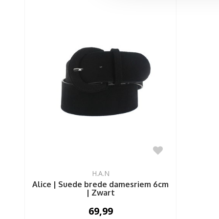
H.A.N
Alice | Suede brede damesriem 6cm
| Zwart
69,99