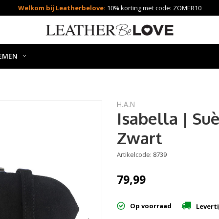
Welkom bij Leatherbelove:
10% korting met code: ZOMER10
EMEN
H.A.N
Isabella | S
Zwart
Artikelcode:
8739
79,99
Op voorraad
Leverti