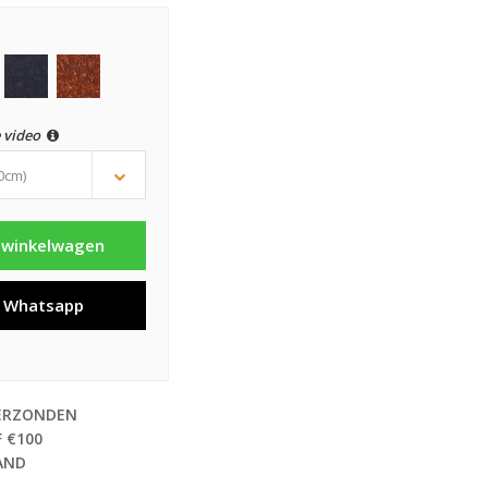
 video
10cm)
 winkelwagen
a Whatsapp
VERZONDEN
 €100
AND