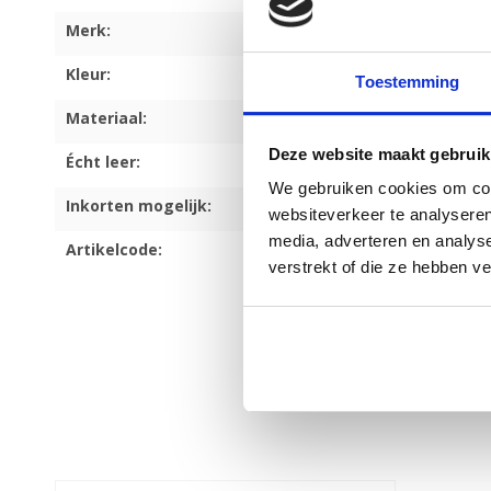
Merk:
H.A.N.
Kleur:
Zwart
Toestemming
Materiaal:
Suède
Deze website maakt gebruik
Écht leer:
We gebruiken cookies om cont
Inkorten mogelijk:
websiteverkeer te analyseren
media, adverteren en analys
Artikelcode:
8739
verstrekt of die ze hebben v