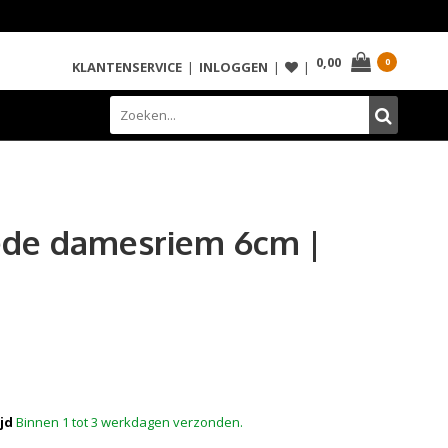
0,00
0
KLANTENSERVICE
|
INLOGGEN
|
|
uède damesriem 6cm |
jd
Binnen 1 tot 3 werkdagen verzonden.