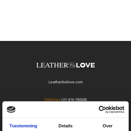
Leatherbelove.com
Telefoon
+31 416 760045
E-mail
info@leatherbelove.com
Whatsapp +31(0)416760045
Toestemming
Details
Over