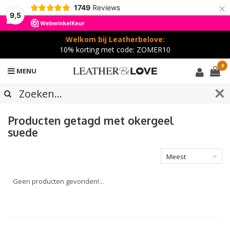
×
1749
Reviews
9,5
Welkom bij Leatherbelove:
10% korting met code: ZOMER10
0
MENU
Producten getagd met okergeel
suede
Meest
bekeken
Geen producten gevonden!...