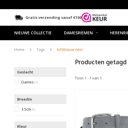
Gratis verzending vanaf €100
NIEUWE COLLECTIE
DAMESRIEMEN
HERENRI
Home
Tags
lichtblauw riem
Producten getagd 
Geslacht
Toon 1 - 1 van 1
Dames
(
)
1
Breedte
3.5cm
(
)
1
Kleur