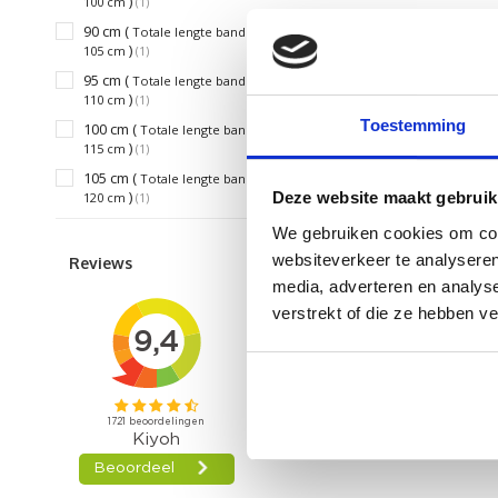
)
100 cm
(1)
90 cm (
Totale lengte band
)
105 cm
(1)
95 cm (
Totale lengte band
)
110 cm
(1)
Toestemming
100 cm (
Totale lengte band
)
115 cm
(1)
105 cm (
Totale lengte band
)
Deze website maakt gebruik
120 cm
(1)
We gebruiken cookies om cont
websiteverkeer te analyseren
Reviews
media, adverteren en analys
verstrekt of die ze hebben v