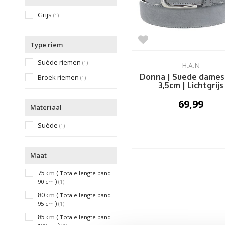
Grijs
(
)
1
Type riem
Suéde riemen
(
)
1
H.A.N
Donna | Suede dames
Broek riemen
(
)
1
3,5cm | Lichtgrijs
69,99
Materiaal
Suède
(
)
1
Maat
75 cm (
Totale lengte band
)
90 cm
(1)
80 cm (
Totale lengte band
)
95 cm
(1)
85 cm (
Totale lengte band