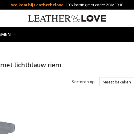
Welkom bij Leatherbelove:
10% korting met code: ZOMER10
EMEN
met lichtblauw riem
Sorteren op:
Meest bekeken