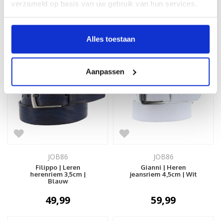
herenriem 3,5cm | Zwart
leren riem | Grijs
verzameld op basis van uw gebruik van hun services.
49,99
449,99
Alles toestaan
Aanpassen
JOB86
JOB86
Filippo | Leren
Gianni | Heren
herenriem 3,5cm |
jeansriem 4,5cm | Wit
Blauw
49,99
59,99