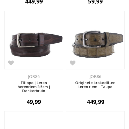
449,99
59,99
JOB86
JOB86
Filippo | Leren
Originele krokodillen
herenriem 3,5cm |
leren riem | Taupe
Donkerbruin
49,99
449,99