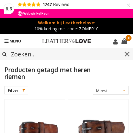
×
1747
Reviews
9,5
Welkom bij Leatherbelove:
10% korting met code: ZOMER10
0
MENU
Producten getagd met heren
riemen
Filter
Meest
bekeken