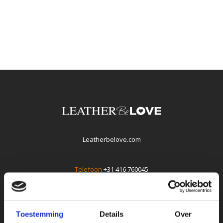
Leatherbelove.com
Telefoon
+31 416 760045
E-mail
info@leatherbelove.com
Whatsapp +31(0)416760045
Toestemming
Details
Over