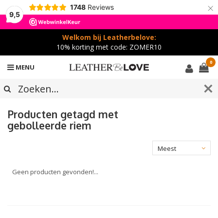
×
1748
Reviews
9,5
Welkom bij Leatherbelove:
10% korting met code: ZOMER10
0
MENU
Producten getagd met
gebolleerde riem
Meest
bekeken
Geen producten gevonden!...