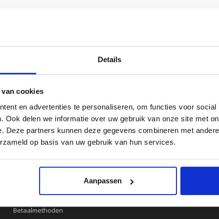
Details
 van cookies
ent en advertenties te personaliseren, om functies voor social
Klantenservice
Categorieën
. Ook delen we informatie over uw gebruik van onze site met on
e. Deze partners kunnen deze gegevens combineren met andere i
Contact klantenservice
NIEUWE COLLECTIE
erzameld op basis van uw gebruik van hun services.
Maatinformatie
DAMESRIEMEN
Leatherbelove
HERENRIEMEN
Retourinformatie
Aanpassen
Instructies inkorten riem
Betaalmethoden