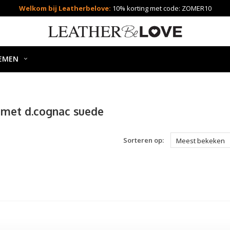
Welkom bij Leatherbelove:
10% korting met code: ZOMER10
EMEN
 met d.cognac suede
Sorteren op:
Meest bekeken