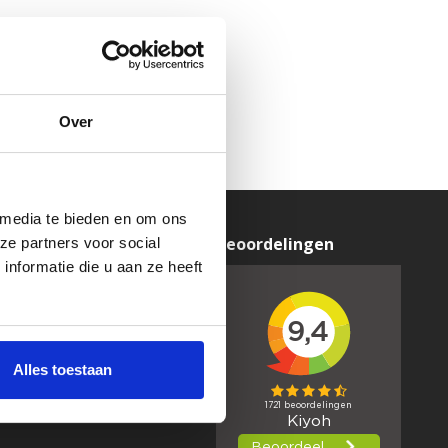
Over
 media te bieden en om ons
Mijn account
Beoordelingen
ze partners voor social
nformatie die u aan ze heeft
Registreren
Mijn bestellingen
Mijn tickets
Mijn verlanglijst
Alles toestaan
Vergelijk producten