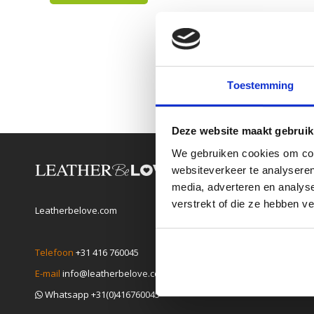
Toestemming
Deze website maakt gebruik
We gebruiken cookies om cont
websiteverkeer te analyseren
media, adverteren en analys
verstrekt of die ze hebben v
Leatherbelove.com
Telefoon
+31 416 760045
E-mail
info@leatherbelove.com
Whatsapp +31(0)416760045