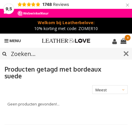
×
1748
Reviews
9,5
Welkom bij Leatherbelove:
10% korting met code: ZOMER10
0
MENU
Producten getagd met bordeaux
suede
Meest
bekeken
Geen producten gevonden!...