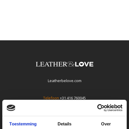
Leatherbelove.com
Telefoon
+31 416 760045
E-mail
info@leatherbelove.com
Whatsapp +31(0)416760045
Toestemming
Details
Over