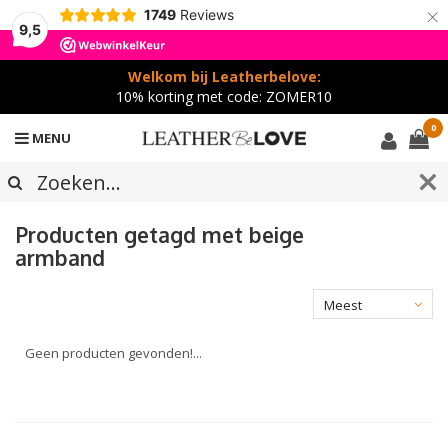
×
1749
Reviews
9,5
Welkom bij Leatherbelove:
10% korting met code: ZOMER10
0
MENU
Producten getagd met beige
armband
Meest
bekeken
Geen producten gevonden!...