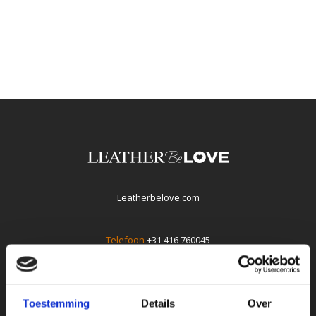
Leatherbelove.com
Telefoon
+31 416 760045
E-mail
info@leatherbelove.com
Whatsapp +31(0)416760045
Toestemming
Details
Over