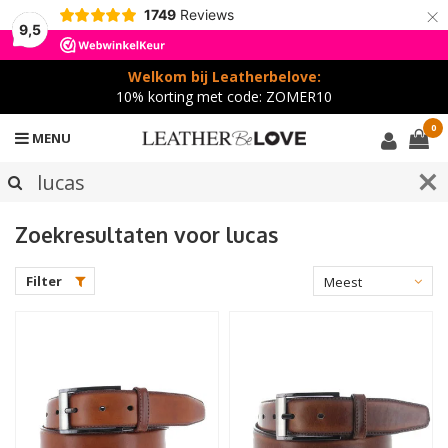
×
1749
Reviews
9,5
Welkom bij Leatherbelove:
10% korting met code: ZOMER10
0
MENU
Zoekresultaten voor lucas
Filter
Meest
bekeken