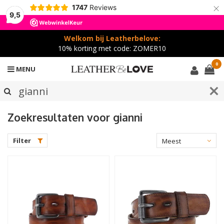
×
1747
Reviews
9,5
Welkom bij Leatherbelove:
10% korting met code: ZOMER10
0
MENU
Zoekresultaten voor gianni
Filter
Meest
bekeken