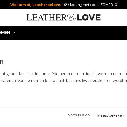
Welkom bij Leatherbelove:
10% korting met code: ZOMER10
EMEN
en
en uitgebreide collectie aan suède heren riemen, in alle vormen en
materiaal van de riemen bestaat uit Italiaans kwaliteitsleer en wordt 
Sorteren op:
Meest bekeken