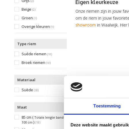
Grijs
(
)
Eigen kleurkeuze
2
Beige
(
)
2
Onze riemen zijn in jouw fav
Groen
om de riem in jouw favoriet
(
)
1
showroom
in Waalwijk. Hier 
Overige kleuren
(
)
1
Type riem
Suéde riemen
(
)
18
Broek riemen
(
)
10
Materiaal
Suède
(
)
18
Toestemming
Maat
85 cm (
Totale lengte band
)
100 cm
(18)
Deze website maakt gebruik