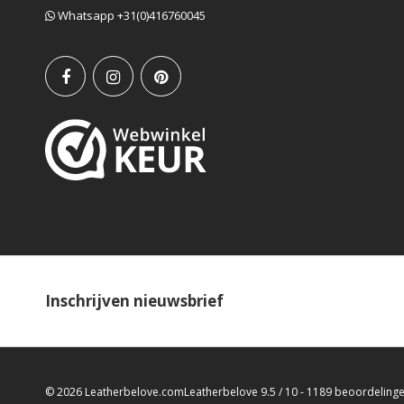
Whatsapp +31(0)416760045
Inschrijven nieuwsbrief
© 2026 Leatherbelove.com
Leatherbelove
9.5
/
10
-
1189
beoordeling