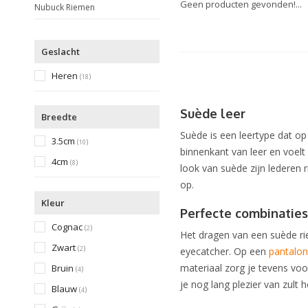
Geen producten gevonden!...
Nubuck Riemen
Geslacht
Heren
(
)
18
Suède leer
Breedte
Suède is een leertype dat o
3.5cm
(
)
10
binnenkant van leer en voelt
4cm
(
)
8
look van suède zijn lederen 
op.
Kleur
Perfecte combinatie
Cognac
(
)
2
Het dragen van een suède r
Zwart
(
)
2
eyecatcher. Op een
pantalo
materiaal zorg je tevens voo
Bruin
(
)
4
je nog lang plezier van zult 
Blauw
(
)
4