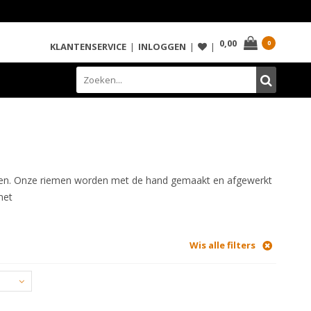
0,00
0
KLANTENSERVICE
|
INLOGGEN
|
|
 maten. Onze riemen worden met de hand gemaakt en afgewerkt
met
Wis alle filters