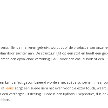
p verschillende manieren gebruikt wordt voor de productie van onze 
 daardoor zachter aan. De structuur lijkt op een stof en heeft een ge
riemen een opvallende vertoning. Ga jij voor een casual look of een l
s
iem kan perfect gecombineerd worden met suède schoenen, maar ook 
n
of
jeans
zorgt een suède riem net even voor die extra touch, waarbij 
r een verzorgde uitstraling. Suède is een tijdloos luxeproduct, dus d
hebben.