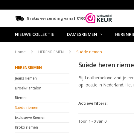
Gratis verzending vanaf €100
NIEUWE COLLECTIE
DAMESRIEMEN
HERENRI
Home
HERENRIEMEN
Suède riemen
Suède heren riem
HERENRIEMEN
Bij Leatherbelove vind je e
Jeans riemen
op locatie in Nederland. Het 
Broek/Pantalon
Riemen
Actieve filters:
Suède riemen
Exclusieve Riemen
Toon 1 - 0 van 0
Kroko riemen