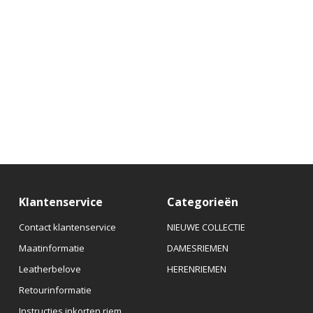
Klantenservice
Categorieën
Contact klantenservice
NIEUWE COLLECTIE
Maatinformatie
DAMESRIEMEN
Leatherbelove
HERENRIEMEN
Retourinformatie
Instructies inkorten riem