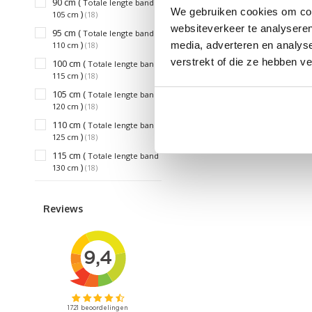
90 cm (
Totale lengte band
We gebruiken cookies om cont
)
105 cm
(18)
websiteverkeer te analyseren
95 cm (
Totale lengte band
)
media, adverteren en analys
110 cm
(18)
verstrekt of die ze hebben v
100 cm (
Totale lengte band
)
115 cm
(18)
105 cm (
Totale lengte band
)
120 cm
(18)
110 cm (
Totale lengte band
)
125 cm
(18)
115 cm (
Totale lengte band
)
130 cm
(18)
Reviews