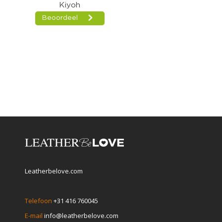
Leatherbelove.com
Telefoon
+31 416 760045
E-mail
info@leatherbelove.com