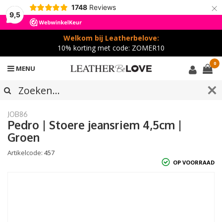
×
1748
Reviews
9,5
Welkom bij Leatherbelove:
10% korting met code: ZOMER10
0
MENU
JOB86
Pedro | Stoere jeansriem 4,5cm |
Groen
Artikelcode:
457
OP VOORRAAD