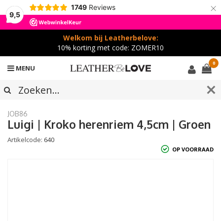
×
1749
Reviews
9,5
Welkom bij Leatherbelove:
10% korting met code: ZOMER10
0
MENU
JOB86
Luigi | Kroko herenriem 4,5cm | Groen
Artikelcode:
640
OP VOORRAAD