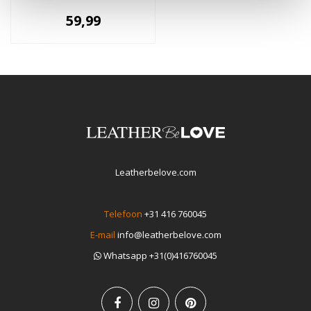
59,99
Leatherbelove.com
Telefoon
+31 416 760045
E-mail
info@leatherbelove.com
Whatsapp +31(0)416760045