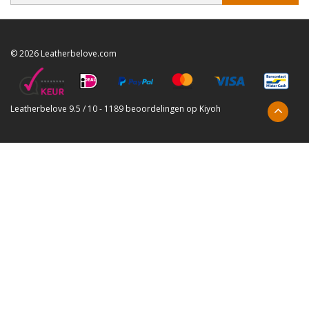
© 2026 Leatherbelove.com
Leatherbelove
9.5
/
10
-
1189
beoordelingen op
Kiyoh