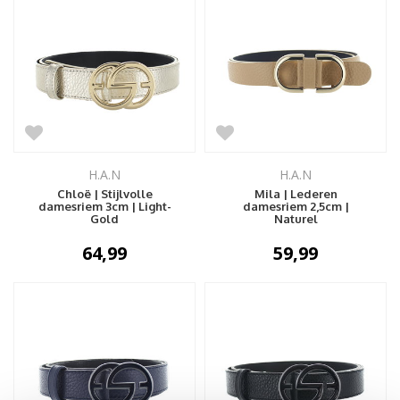
H.A.N
H.A.N
Chloë | Stijlvolle
Mila | Lederen
damesriem 3cm | Light-
damesriem 2,5cm |
Gold
Naturel
64,99
59,99