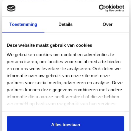
Toestemming
Details
Over
H.A.N
H.A.N
Chloë | Stijlvolle
Chloë | Stijlvolle
damesriem 3cm |
damesriem 3cm | Zwart
Donkerblauw
Deze website maakt gebruik van cookies
64,99
64,99
We gebruiken cookies om content en advertenties te
personaliseren, om functies voor social media te bieden
en om ons websiteverkeer te analyseren. Ook delen we
informatie over uw gebruik van onze site met onze
partners voor social media, adverteren en analyse. Deze
partners kunnen deze gegevens combineren met andere
informatie die u aan ze heeft verstrekt of die ze hebben
verzameld op basis van uw gebruik van hun services.
Alles toestaan
H.A.N
H.A.N