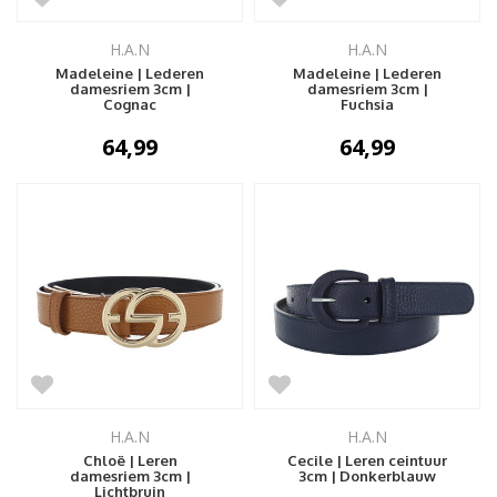
H.A.N
H.A.N
Madeleine | Lederen
Madeleine | Lederen
damesriem 3cm |
damesriem 3cm |
Cognac
Fuchsia
64,99
64,99
H.A.N
H.A.N
Chloë | Leren
Cecile | Leren ceintuur
damesriem 3cm |
3cm | Donkerblauw
Lichtbruin