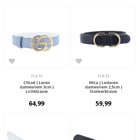
H.A.N
H.A.N
Chloë | Leren
Mila | Lederen
damesriem 3cm |
damesriem 2,5cm |
Lichtblauw
Donkerblauw
64,99
59,99