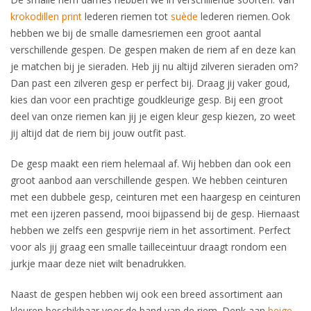
krokodillen print
lederen riemen tot
suède
lederen riemen. Ook
hebben we bij de smalle damesriemen een groot aantal
verschillende gespen. De gespen maken de riem af en deze kan
je matchen bij je sieraden. Heb jij nu altijd zilveren sieraden om?
Dan past een zilveren gesp er perfect bij. Draag jij vaker goud,
kies dan voor een prachtige goudkleurige gesp. Bij een groot
deel van onze riemen kan jij je eigen kleur gesp kiezen, zo weet
jij altijd dat de riem bij jouw outfit past.
De gesp maakt een riem helemaal af. Wij hebben dan ook een
groot aanbod aan verschillende gespen. We hebben ceinturen
met een dubbele gesp, ceinturen met een haargesp en ceinturen
met een ijzeren passend, mooi bijpassend bij de gesp. Hiernaast
hebben we zelfs een gespvrije riem in het assortiment. Perfect
voor als jij graag een smalle tailleceintuur draagt rondom een
jurkje maar deze niet wilt benadrukken.
Naast de gespen hebben wij ook een breed assortiment aan
kleuren beschikbaar voor de band van de riem. Denk aan
beige
,