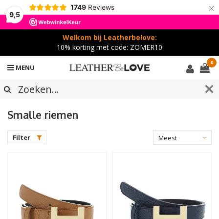
×
1749
Reviews
9,5
Welkom bij Leatherbelove:
10% korting met code: ZOMER10
0
MENU
Smalle riemen
Filter
Meest
bekeken