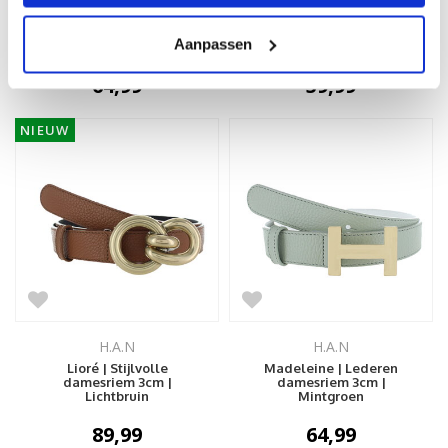
Chloë | Stijlvolle
Mila | Lederen
damesriem 3cm | Wit
damesriem 2,5cm |
Aanpassen
Koraal
64,99
59,99
NIEUW
H.A.N
H.A.N
Lioré | Stijlvolle
Madeleine | Lederen
damesriem 3cm |
damesriem 3cm |
Lichtbruin
Mintgroen
89,99
64,99