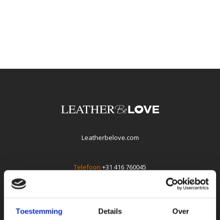
Leatherbelove.com
Telefoon
+31 416 760045
E-mail
info@leatherbelove.com
Whatsapp +31(0)416760045
Toestemming
Details
Over