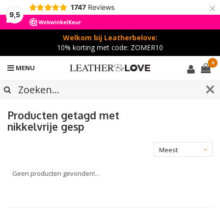
×
1747
Reviews
9,5
Welkom bij Leatherbelove:
10% korting met code: ZOMER10
0
MENU
Producten getagd met
nikkelvrije gesp
Meest
bekeken
Geen producten gevonden!...