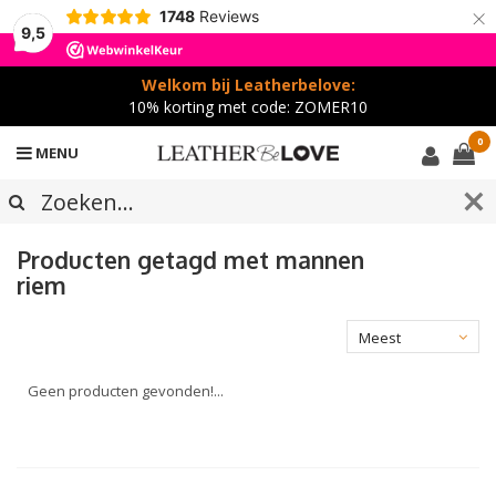
×
1748
Reviews
9,5
Welkom bij Leatherbelove:
10% korting met code: ZOMER10
0
MENU
Producten getagd met mannen
riem
Meest
bekeken
Geen producten gevonden!...