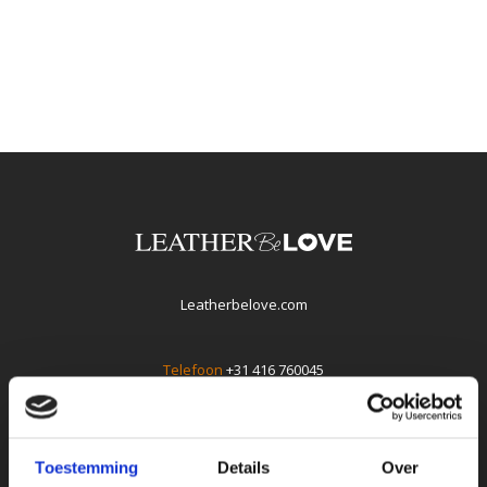
Leatherbelove.com
Telefoon
+31 416 760045
E-mail
info@leatherbelove.com
Whatsapp +31(0)416760045
Toestemming
Details
Over