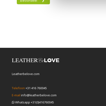
Leatherbelove.com
Telefoon
+31 416 760045
E-mail
info@leatherbelove.com
Whatsapp +31(0)416760045