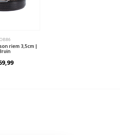
JOB86
son riem 3,5cm |
Bruin
69,99