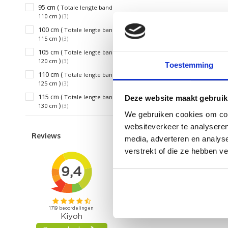
95 cm (
Totale lengte band
)
110 cm
(3)
100 cm (
Totale lengte band
)
115 cm
(3)
105 cm (
Totale lengte band
)
120 cm
(3)
Toestemming
110 cm (
Totale lengte band
)
125 cm
(3)
115 cm (
Totale lengte band
Deze website maakt gebruik
)
130 cm
(3)
We gebruiken cookies om cont
websiteverkeer te analyseren
Reviews
media, adverteren en analys
verstrekt of die ze hebben v