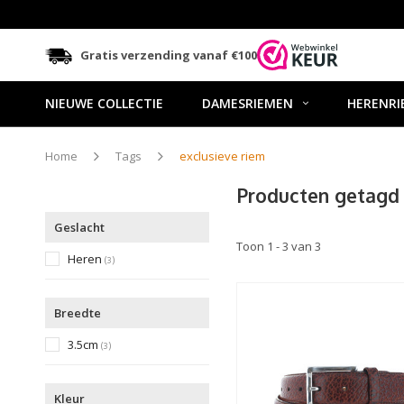
Gratis verzending vanaf €100
NIEUWE COLLECTIE
DAMESRIEMEN
HERENRI
Home
Tags
exclusieve riem
Producten getagd 
Geslacht
Toon 1 - 3 van 3
Heren
(
)
3
Breedte
3.5cm
(
)
3
Kleur