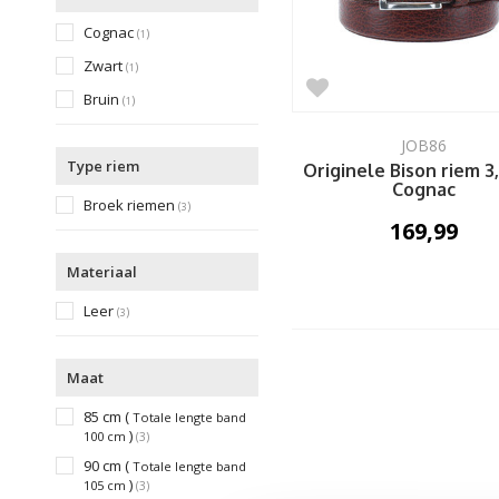
Cognac
(
)
1
Zwart
(
)
1
Bruin
(
)
1
JOB86
Type riem
Originele Bison riem 3
Cognac
Broek riemen
(
)
3
169,99
Materiaal
Leer
(
)
3
Maat
85 cm (
Totale lengte band
)
100 cm
(3)
90 cm (
Totale lengte band
)
105 cm
(3)