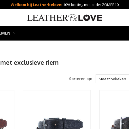
Welkom bij Leatherbelove:
10% korting met code: ZOMER10
EMEN
met exclusieve riem
Sorteren op:
Meest bekeken