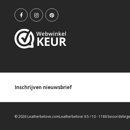
Inschrijven nieuwsbrief
© 2026 Leatherbelove.com
Leatherbelove
9.5
/
10
-
1189
beoordeling