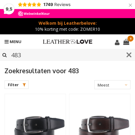
×
1749
Reviews
9,5
Welkom bij Leatherbelove:
10% korting met code: ZOMER10
0
MENU
Zoekresultaten voor 483
Filter
Meest
bekeken