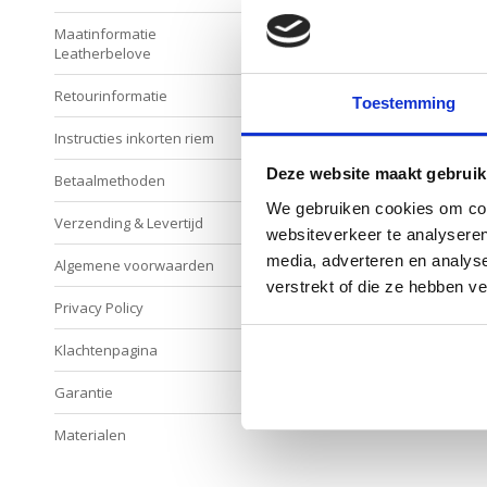
Btw-nummer: NL001889174B55
Maatinformatie
Bank gegevens: NL94RABO0144
Leatherbelove
Retourinformatie
Toestemming
Instructies inkorten riem
Deze website maakt gebruik
Betaalmethoden
We gebruiken cookies om cont
Verzending & Levertijd
websiteverkeer te analyseren
media, adverteren en analys
Algemene voorwaarden
verstrekt of die ze hebben v
Privacy Policy
Klachtenpagina
Garantie
Materialen