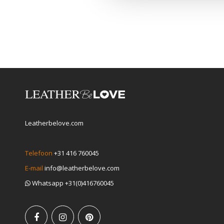
Leatherbelove.com
Telefoon
+31 416 760045
E-mail
info@leatherbelove.com
Whatsapp +31(0)416760045