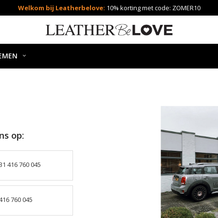
Welkom bij Leatherbelove:
10% korting met code: ZOMER10
EMEN
ns op:
31 416 760 045
416 760 045