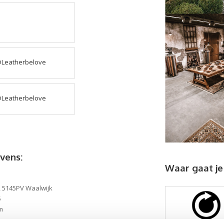
Leatherbelove
Leatherbelove
vens:
Waar gaat je
, 5145PV Waalwijk
5
m