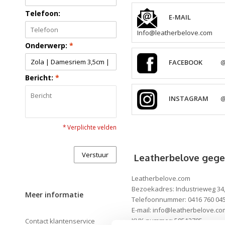
Telefoon:
E-MAIL
Info@leatherbelove.com
Onderwerp:
*
FACEBOOK
@
Bericht:
*
INSTAGRAM
@
* Verplichte velden
Verstuur
Leatherbelove gege
Leatherbelove.com
Bezoekadres: Industrieweg 34
Meer informatie
Telefoonnummer: 0416 760 04
E-mail:
info@leatherbelove.co
KVK-nummer: 59513705
Contact klantenservice