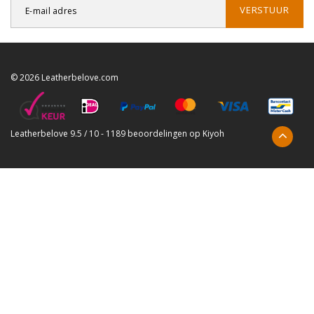
VERSTUUR
© 2026 Leatherbelove.com
Leatherbelove
9.5
/
10
-
1189
beoordelingen op
Kiyoh