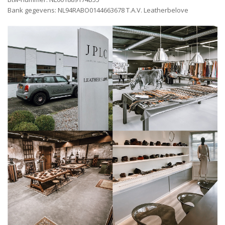
Bank gegevens: NL94RABO0144663678 T.A.V. Leatherbelove