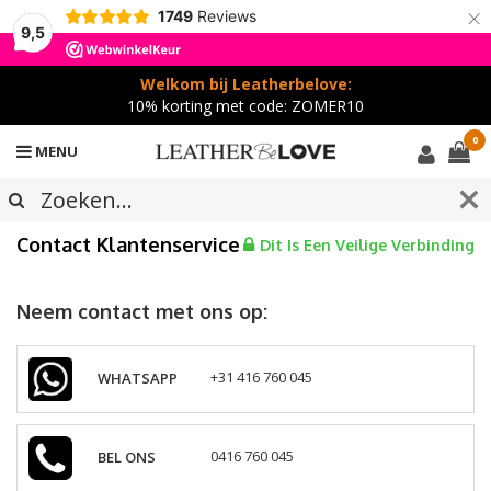
×
1749
Reviews
9,5
Welkom bij Leatherbelove:
10% korting met code: ZOMER10
0
MENU
Contact Klantenservice
Dit Is Een Veilige Verbinding
Neem contact met ons op:
WHATSAPP
+31 416 760 045
BEL ONS
0416 760 045