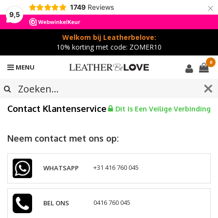
×
1749
Reviews
9,5
Welkom bij Leatherbelove:
10% korting met code: ZOMER10
0
MENU
Contact Klantenservice
Dit Is Een Veilige Verbinding
Neem contact met ons op:
WHATSAPP
+31 416 760 045
BEL ONS
0416 760 045