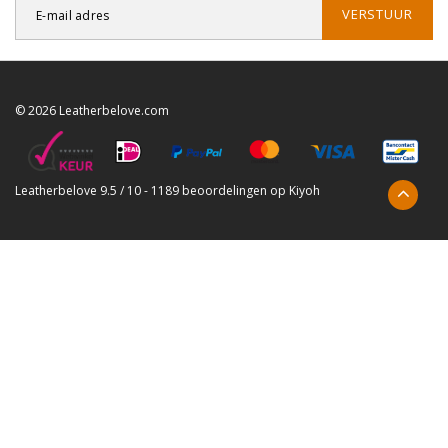
VERSTUUR
© 2026 Leatherbelove.com
Leatherbelove
9.5
/
10
-
1189
beoordelingen op
Kiyoh