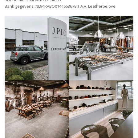
Bank gegevens: NL94RABO0144663678 T.A.V. Leatherbelove