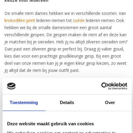
Keuze voor iedereen
De smalle riem dames hebben we in verschillende soorten. Van
krokodillen print
lederen riemen tot
suède
lederen riemen. Ook
hebben we bij de smalle damesriemen een groot aantal
verschillende gespen. De gespen maken de riem af en deze kan
je matchen bij je sieraden. Heb jij nu altijd zilveren sieraden om?
Dan past een zilveren gesp er perfect bij. Draag jij vaker goud,
kies dan voor een prachtige goudkleurige gesp. Bij een groot
deel van onze riemen kan jij je eigen kleur gesp kiezen, zo weet
jij altijd dat de riem bij jouw outfit past.
De gesp maakt een riem helemaal af. Wij hebben dan ook een
groot aanbod aan verschillende gespen. We hebben ceinturen
met een dubbele gesp, ceinturen met een haargesp en ceinturen
Toestemming
Details
Over
met een ijzeren passend, mooi bijpassend bij de gesp. Hiernaast
hebben we zelfs een gespvrije riem in het assortiment. Perfect
voor als jij graag een smalle tailleceintuur draagt rondom een
Deze website maakt gebruik van cookies
jurkje maar deze niet wilt benadrukken.
We gebruiken cookies om content en advertenties te