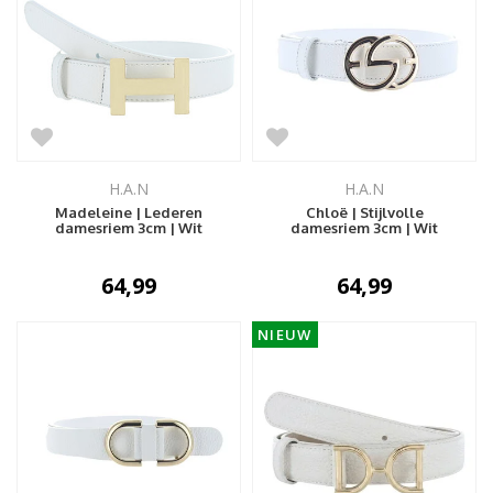
H.A.N
H.A.N
Madeleine | Lederen
Chloë | Stijlvolle
damesriem 3cm | Wit
damesriem 3cm | Wit
64,99
64,99
NIEUW