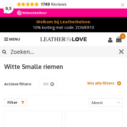
×
1749
Reviews
9,5
Welkom bij Leatherbelove:
10% korting met code: ZOMER10
0
MENU
Witte
Smalle riemen
Wis alle filters
Actieve filters:
Wit
Filter
Meest
bekeken