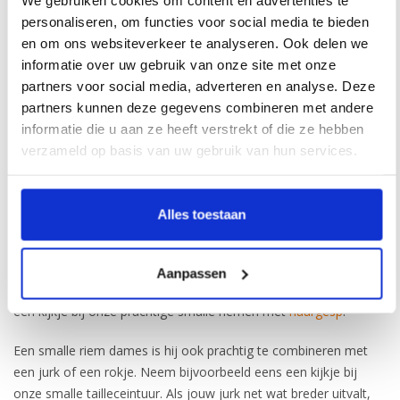
Naast de gespen hebben wij ook een breed assortiment aan
personaliseren, om functies voor social media te bieden
kleuren beschikbaar voor de band van de riem. Denk aan
beige
,
en om ons websiteverkeer te analyseren. Ook delen we
cognac
,
blauw
,
zwart
,
wit
,
groen
en verschillende soorten
informatie over uw gebruik van onze site met onze
bruintinten
. Staat jouw favoriete kleur en nou niet bij, neem dan
partners voor social media, adverteren en analyse. Deze
gerust contact met ons op. Misschien dat wij u toch verder
partners kunnen deze gegevens combineren met andere
kunnen helpen bij de zoektocht naar uw favoriete kleur.
informatie die u aan ze heeft verstrekt of die ze hebben
verzameld op basis van uw gebruik van hun services.
Perfect voor iedere kledingstijl
Onze smalle damesriemen passen perfect bij iedere kledingstijl.
Alles toestaan
Zo is een smalle riem dames prima te dragen in een
spijkerbroek. Kies bijvoorbeeld voor de smalle riem met een
krokodillen print, hierdoor creëer je een stoere uitstraling. Ben jij
Aanpassen
meer van een chique, en vrouwelijke uitstraling, neem dan eens
een kijkje bij onze prachtige smalle riemen met
haargesp
.
Een smalle riem dames is hij ook prachtig te combineren met
een jurk of een rokje. Neem bijvoorbeeld eens een kijkje bij
onze smalle tailleceintuur. Als jouw jurk net wat breder uitvalt,