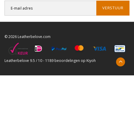
VERSTUUR
© 2026 Leatherbelove.com
Leatherbelove
9.5
/
10
-
1189
beoordelingen op
Kiyoh